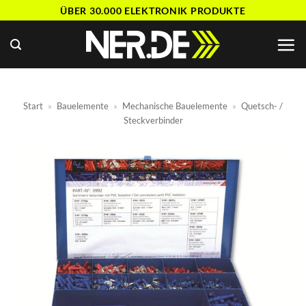
Zum
ÜBER 30.000 ELEKTRONIK PRODUKTE
Inhalt
springen
Start
»
Bauelemente
»
Mechanische Bauelemente
»
Quetsch- /
Steckverbinder