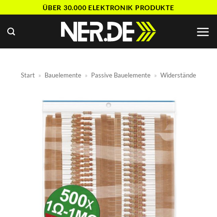
Zum
ÜBER 30.000 ELEKTRONIK PRODUKTE
Inhalt
springen
Start
»
Bauelemente
»
Passive Bauelemente
»
Widerstände