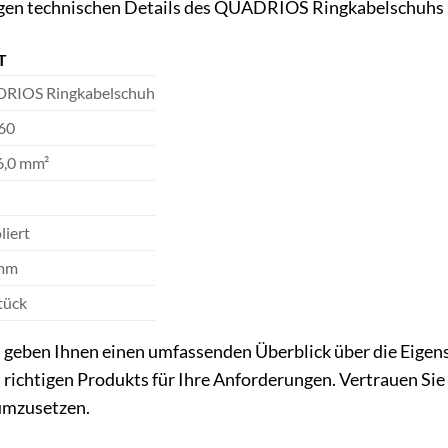
htigen technischen Details des QUADRIOS Ringkabelschuhs
T
RIOS Ringkabelschuh
60
 6,0 mm²
oliert
 mm
tück
s geben Ihnen einen umfassenden Überblick über die Eig
 richtigen Produkts für Ihre Anforderungen. Vertrauen Si
 umzusetzen.