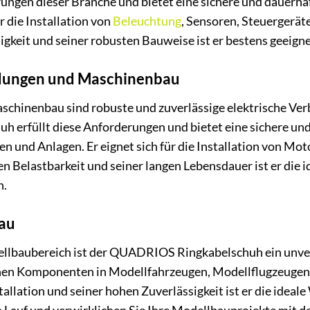
rungen dieser Branche und bietet eine sichere und dauerh
r die Installation von
Beleuchtung
, Sensoren, Steuergerät
keit und seiner robusten Bauweise ist er bestens geeign
ndungen und Maschinenbau
Maschinenbau sind robuste und zuverlässige elektrische V
erfüllt diese Anforderungen und bietet eine sichere und 
und Anlagen. Er eignet sich für die Installation von Mo
n Belastbarkeit und seiner langen Lebensdauer ist er die i
n.
au
lbaubereich ist der QUADRIOS Ringkabelschuh ein unverzi
schen Komponenten in Modellfahrzeugen, Modellflugzeuge
allation und seiner hohen Zuverlässigkeit ist er die ideal