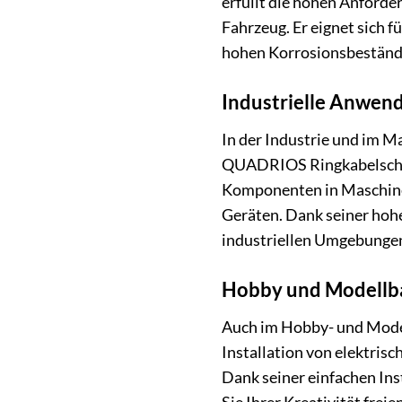
erfüllt die hohen Anforde
Fahrzeug. Er eignet sich fü
hohen Korrosionsbeständig
Industrielle Anwe
In der Industrie und im 
QUADRIOS Ringkabelschuh 
Komponenten in Maschinen 
Geräten. Dank seiner hohe
industriellen Umgebunge
Hobby und Modellb
Auch im Hobby- und Model
Installation von elektri
Dank seiner einfachen Inst