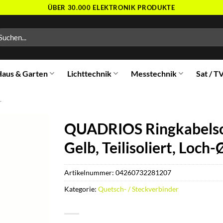
ÜBER 30.000 ELEKTRONIK PRODUKTE
chen
ch:
aus & Garten
Lichttechnik
Messtechnik
Sat / T
r
QUADRIOS Ringkabelsch
Gelb, Teilisoliert, Loch
Artikelnummer:
04260732281207
Kategorie:
Quetsch- / Steckverbinder