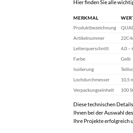
Hier finden Sie alle wic
MERKMAL
WER
Produktbezeichnung
QUAD
Artikelnummer
22C4
Leiterquerschnitt
4,0 –
Farbe
Gelb
Isolierung
Teilis
Lochdurchmesser
10,5
Verpackungseinheit
100 S
Diese technischen Detail
Ihnen bei der Auswahl des
Ihre Projekte erfolgreich