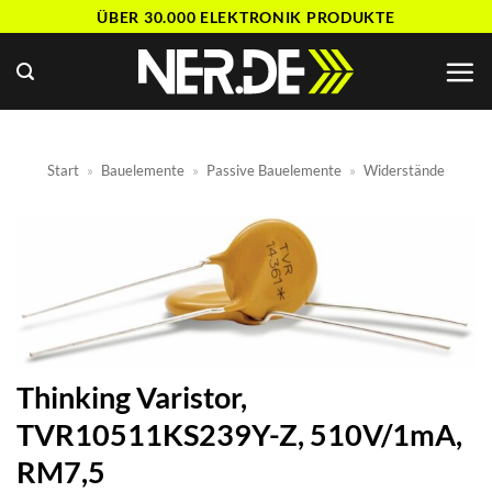
Zum
ÜBER 30.000 ELEKTRONIK PRODUKTE
Inhalt
springen
Start
»
Bauelemente
»
Passive Bauelemente
»
Widerstände
Thinking Varistor,
TVR10511KS239Y-Z, 510V/1mA,
RM7,5