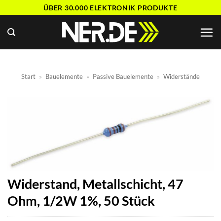
Zum
ÜBER 30.000 ELEKTRONIK PRODUKTE
Inhalt
springen
Start
»
Bauelemente
»
Passive Bauelemente
»
Widerstände
Widerstand, Metallschicht, 47
Ohm, 1/2W 1%, 50 Stück